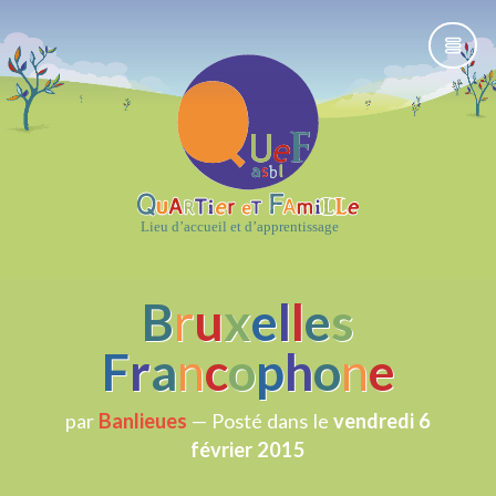
B
r
u
x
e
l
l
e
s
F
r
a
n
c
o
p
h
o
n
e
par
Banlieues
— Posté dans
le
vendredi 6
février 2015