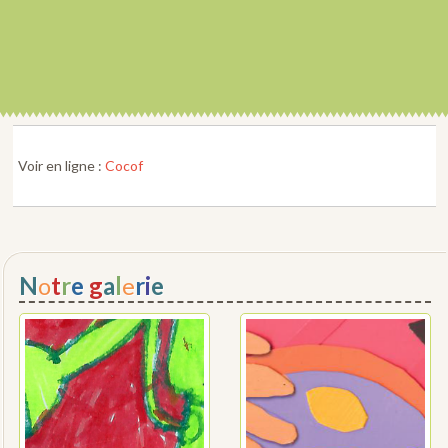
Voir en ligne :
Cocof
N
o
t
r
e
g
a
l
e
r
i
e