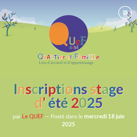
I
n
s
c
r
i
p
t
i
o
n
s
s
t
a
g
e
d
’
é
t
é
2
0
2
5
par
Le QUEF
— Posté dans
le
mercredi 18 juin
2025