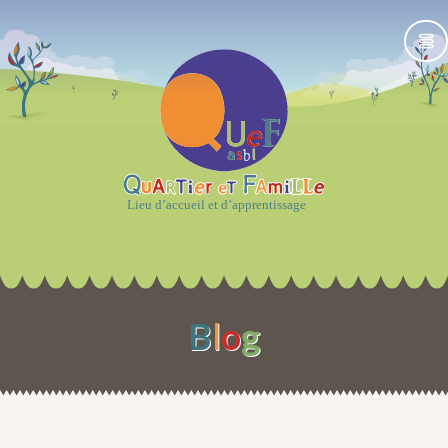
B
l
o
g