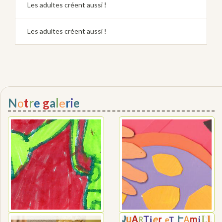
Les adultes créent aussi !
Les adultes créent aussi !
N
o
t
r
e
g
a
l
e
r
i
e